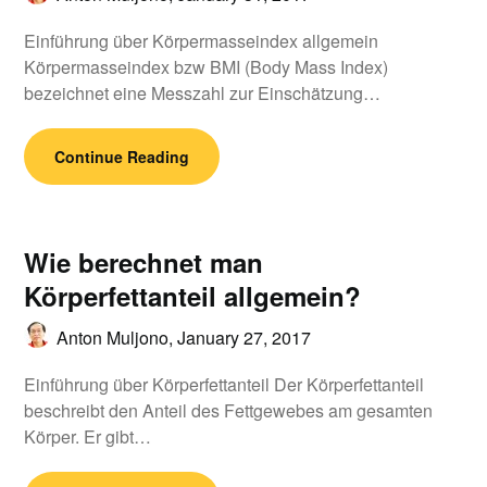
Einführung über Körpermasseindex allgemein
Körpermasseindex bzw BMI (Body Mass Index)
bezeichnet eine Messzahl zur Einschätzung…
Continue Reading
Wie berechnet man
Körperfettanteil allgemein?
Anton Muljono,
January 27, 2017
Einführung über Körperfettanteil Der Körperfettanteil
beschreibt den Anteil des Fettgewebes am gesamten
Körper. Er gibt…