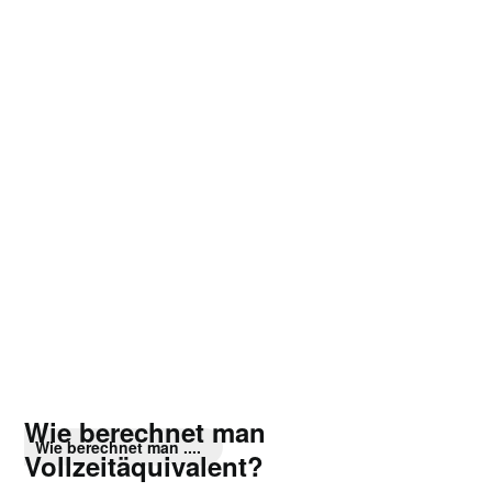
Wie berechnet man
Wie berechnet man ....
Vollzeitäquivalent?