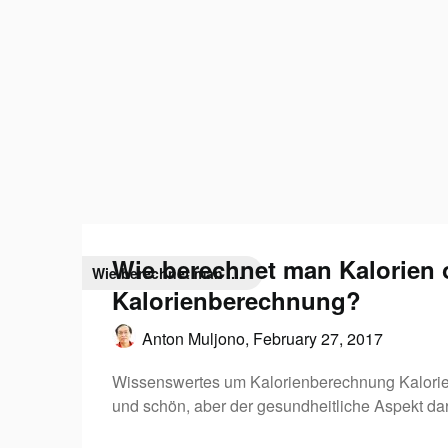
Wie berechnet man Kalorien 
Wie berechnet man ....
Kalorienberechnung?
Anton Muljono,
February 27, 2017
Wissenswertes um Kalorienberechnung Kalorie
und schön, aber der gesundheitliche Aspekt da