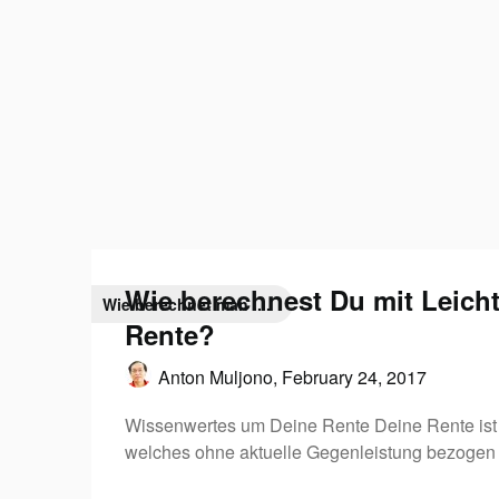
Wie berechnest Du mit Leicht
Wie berechnet man ....
Rente?
Anton Muljono,
February 24, 2017
Wissenwertes um Deine Rente Deine Rente is
welches ohne aktuelle Gegenleistung bezogen